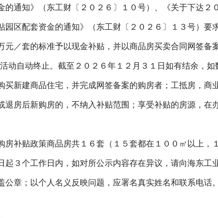
金的通知》（东工财〔２０２６〕１０号）、《关于下达２
贴园区配套资金的通知》（东工财〔２０２６〕１３号）要
万元／套的标准予以现金补贴，并以商品房买卖合同网签备案
后活动自动终止。截至２０２６年１２月３１日如有结余，如
购买新建商品住宅，并完成网签备案的购房者；工抵房，商
或退房后新购房的，不纳入补贴范围；享受补贴的房源，在
购房补贴政策商品房共１６套（１５套都在１００㎡以上，
日起３个工作日内，如对所公示内容存在异议，请向海东工
盖公章；以个人名义反映问题，应署名真实姓名和联系电话